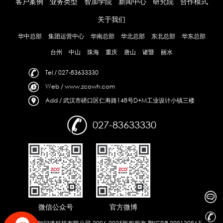
客户案例
业务类型
智加学院
新闻中心
研究院
合作模式
关于我们
华中总部
集团运营中心
华南总部
华北总部
东北总部
华东总部
台州
中山
珠海
重庆
唐山
诸暨
丽水
Tel / 027-83633330
Web / www.zcowh.com
Add / 武汉市硚口区仁寿路148号D+M工业设计小镇三楼
027-83633330
微信公众号
官方微博