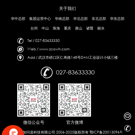
关于我们
华中总部
集团运营中心
华南总部
华北总部
东北总部
华东总部
台州
中山
珠海
重庆
唐山
诸暨
丽水
Tel / 027-83633330
Web / www.zcowh.com
Add / 武汉市硚口区仁寿路148号D+M工业设计小镇三楼
027-83633330
微信公众号
官方微博
武汉智加问道科技有限公司 2006-2025版权所有
鄂ICP备20013096号